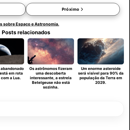
Próximo
s sobre Espaço e Astronomia.
Posts relacionados
 abandonado
Os astrônomos fizeram
Um enorme asteroide
está em rota
uma descoberta
será visível para 90% da
 com a Lua.
interessante, a estrela
população da Terra em
Betelgeuse não está
2029.
sozinha.