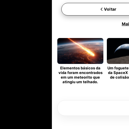
Voltar
Mai
Elementos básicos da
Um foguete
vida foram encontrados
da SpaceX 
em um meteorito que
de colisão
atingiu um telhado.