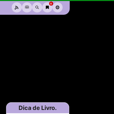
0
PT
Dica de Livro.