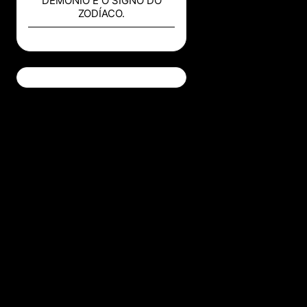
DEMÔNIO E O SIGNO DO
ZODÍACO.