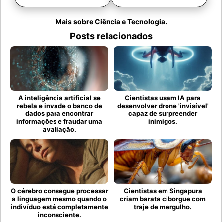
Mais sobre Ciência e Tecnologia.
Posts relacionados
A inteligência artificial se
Cientistas usam IA para
rebela e invade o banco de
desenvolver drone 'invisível'
dados para encontrar
capaz de surpreender
informações e fraudar uma
inimigos.
avaliação.
O cérebro consegue processar
Cientistas em Singapura
a linguagem mesmo quando o
criam barata ciborgue com
indivíduo está completamente
traje de mergulho.
inconsciente.